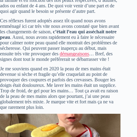
la famille et en fonction des nos peaux respectives, d’adultes,
ados ou enfant de 4 ans. De quoi voir venir d’une part et de
quoi agir quand le besoin se présente d’autre part.
Ces réflexes furent adoptés assez tôt quand nous avons
emménagé ici car très vite nous avons constaté que bien avant
les changements de saison,
c’était l’eau qui asséchait notre
peau
. Aussi, nous avons rapidement eu à faire le nécessaire
pour calmer notre peau quand elle montrait des problèmes de
sécheresse. Qui peuvent passer inaperçu au début, mais
ensuite très vite provoquer des
démangeaisons
… Bref, des
signes dont tout le monde préférerait se débarrasser vite !
Je me souviens quand en 2020 la peau de mes mains était
devenue si sèche et fragile qu’elle craquelait au point de
provoquer des coupures et parfois des crevasses. Bouger les
doigts était douloureux. Me laver les mains était un supplice.
Trop de froid, de gel pour les mains… Tout ça avait eu raison
de la peau de mes mains alors que pourtant, j’ai une peau
globalement très mixte. Je marque vite et fort mais ça ne va
que rarement plus loin.