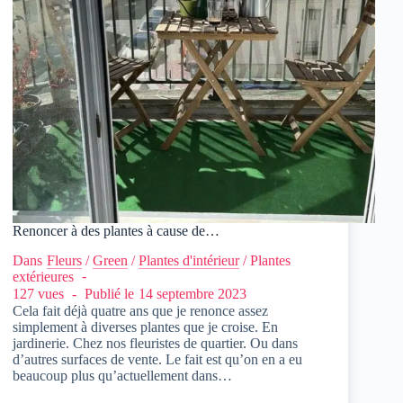
Renoncer à des plantes à cause de…
Dans
Fleurs
/
Green
/
Plantes d'intérieur
/
Plantes
extérieures
127 vues
Publié le
14 septembre 2023
Cela fait déjà quatre ans que je renonce assez
simplement à diverses plantes que je croise. En
jardinerie. Chez nos fleuristes de quartier. Ou dans
d’autres surfaces de vente. Le fait est qu’on en a eu
beaucoup plus qu’actuellement dans…