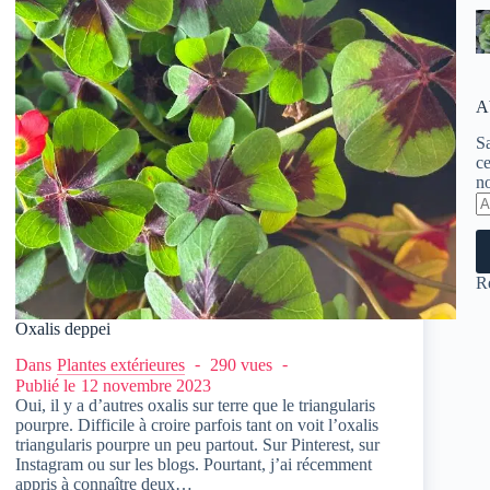
A
Sa
ce
no
A
e-
ma
R
Oxalis deppei
Dans
Plantes extérieures
290 vues
Publié le
12 novembre 2023
Oui, il y a d’autres oxalis sur terre que le triangularis
pourpre. Difficile à croire parfois tant on voit l’oxalis
triangularis pourpre un peu partout. Sur Pinterest, sur
Instagram ou sur les blogs. Pourtant, j’ai récemment
appris à connaître deux…