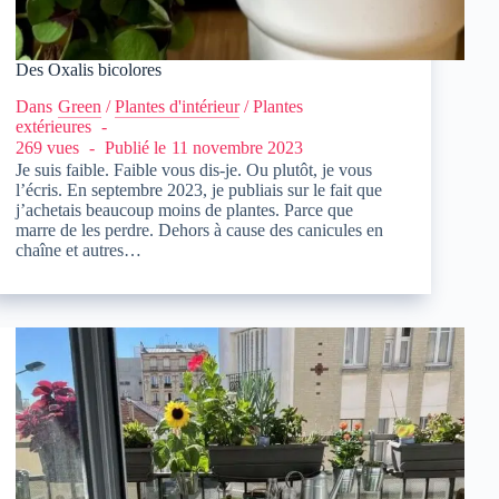
Des Oxalis bicolores
Dans
Green
/
Plantes d'intérieur
/
Plantes
extérieures
269 vues
Publié le
11 novembre 2023
Je suis faible. Faible vous dis-je. Ou plutôt, je vous
l’écris. En septembre 2023, je publiais sur le fait que
j’achetais beaucoup moins de plantes. Parce que
marre de les perdre. Dehors à cause des canicules en
chaîne et autres…