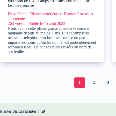
Floraison de l’Anacampseros rufescens telephiastrum
lost love sunrise
Dans
Green
/
Plantes extérieures
/
Plantes Grasses et
succulentes
263 vues
Publié le
15 août 2023
Nous avons cette plante grasse considérée comme
rampante depuis au moins 7 ans. L’Anacampseros
rufescens telephiastrum lost love sunrise ou peu
importe les noms qu’on lui donne, est particulièrement
reconnaissable. De par ses teintes rosées au bord de
ses feuilles…
1
2
3
Plantes plantes plantes !