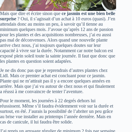
Mais que dire et écrire sinon que
ce jasmin est une bien belle
surprise
? Oui, il s’agissait d’un achat à 10 euros (quasi). J’en
attendais donc au moins un peu, à savoir qu’il tienne au
minimum quelques mois. J’avoue qu’après 12 ans de passion
pour les plantes et des acquisitions nombreuses, j’ai eu aussi
pas mal de déconvenues. Alors quand une nouvelle plante
arrive chez nous, j’ai toujours quelques doutes sur leur
capacité à vivre sur la durée. Notamment car notre balcon est
exposé plein soleil toute la sainte journée. Il faut que donc que
les plantes en question soient adaptées.
Je ne dis donc pas que je reprendrais d’autres plantes chez
Lidl. Mais ce premier achat est concluant pour ce jasmin.
Plante qui ne m’attirait pas il y a encore quelques années en
arrière. Mais que j’ai vu autour de chez nous et qui finalement
a réussi à me convaincre de tenter l’aventure.
Pour le moment, les journées à 22 degrés dehors lui
réussissent. Même s’il faudra évidemment voir sur la durée et
surtout, en été. J’aurais la possibilité de l’abriter un peu grâce
au brise vue installer au printemps l’année dernière. Mais en
cas de canicule, il lui faudra être solide.
J’ai repris un arrosage régulier de minimum 2 fois par semaine