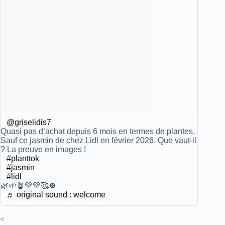
@griselidis7
Quasi pas d’achat depuis 6 mois en termes de plantes.
Sauf ce jasmin de chez Lidl en février 2026. Que vaut-il
? La preuve en images !
#planttok
#jasmin
#lidl
🌿🌱🪴💚💚🥰🍀
♬ original sound : welcome
<