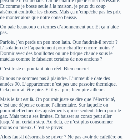
personne n’est dedans. On ne chauffe que le strict nécessaire.
Et comme je bosse seule à la maison, je peux du coup
aisément contrôler les choses. Mais ça n’empêche pas les prix
de monter alors que notre conso baisse.
On paie beaucoup en termes d’abonnement pur. Et ça n’aide
pas.
Parfois, j’en perds un peu mon latin. Que faudrait-il revoir ?
L’isolation de l’appartement pour chauffer encore moins ?
Dormir avec des bouillottes ou une brique chaude sous le
matelas comme le faisaient certains de nos anciens ?
C’est triste et pourtant bien réel. Bien concret.
Et nous ne sommes pas à plaindre. L’immeuble date des
années 90. L’appartement n’est pas une passoire thermique.
Cela pourrait être pire. Et il y a pire, bien pire ailleurs.
Mais le fait est là. On pourrait juste se dire que l’électricité,
c’est une dépense comme l’alimentaire. Sur laquelle on
pourrait effectuer des ajustements qui se sentent. Idem pour le
gaz. Mais tout a ses limites. Et baisser sa conso peut aller
jusqu’à un certain step. Au delà, ce n’est plus consommer
moins ou mieux. C’est se priver.
Alors faut-il désormais se priver ? Ne pas avoir de cafetière ou