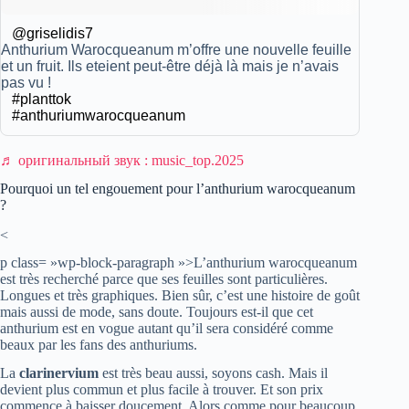
@griselidis7
Anthurium Warocqueanum m’offre une nouvelle feuille
et un fruit. Ils eteient peut-être déjà là mais je n’avais
pas vu !
#planttok
#anthuriumwarocqueanum
♬ оригинальный звук : music_top.2025
Pourquoi un tel engouement pour l’anthurium warocqueanum
?
<
p class= »wp-block-paragraph »>L’anthurium warocqueanum
est très recherché parce que ses feuilles sont particulières.
Longues et très graphiques. Bien sûr, c’est une histoire de goût
mais aussi de mode, sans doute. Toujours est-il que cet
anthurium est en vogue autant qu’il sera considéré comme
beaux par les fans des anthuriums.
La
clarinervium
est très beau aussi, soyons cash. Mais il
devient plus commun et plus facile à trouver. Et son prix
commence à baisser doucement. Alors comme pour beaucoup