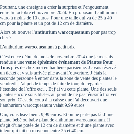
Pourtant, une enseigne a créer la surprise et l’engouement
entre fin octobre et novembre 2024. En proposant l’anthurium
waro à moins de 10 euros. Pour une taille qui va de 25 à 40
cm pour la plante et un pot de 12 cm de diamètre.
Alors où trouver l’
anthurium warocqueanum
pour pas trop
cher ?
L’anthurium warocqueanum à petit prix
C’est en ce début de mois de novembre 2024 que je me suis
rendue à une
vente éphémère événement de Plantes Pour
Tous
près de chez moi en banlieue parisienne. J’avais réservé
un ticket et y suis arrivée pile avant l’ouverture. J’étais la
seconde personne à entrer dans la zone de vente des plantes le
vendredi. J’ai pris le temps de faire le tour, de regarder
l’étendue de l’offre etc… Et j’ai vu cette plante. Une des seuls
plantes encore sous blister, au point de ne pas réussir à trouver
son prix. C’est du coup à la caisse que j’ai découvert que
l’anthurium warocqueanum valait 9,99 euros.
Oui, vous lisez bien : 9,99 euros. Et on ne parle pas là d’une
plante bébé ou baby plant de anthurium warocqueanum. Il
s’agit d’une potée de 12 cm de diamètre et d’une plante avec
tuteur qui fait en moyenne entre 25 et 40 cm.