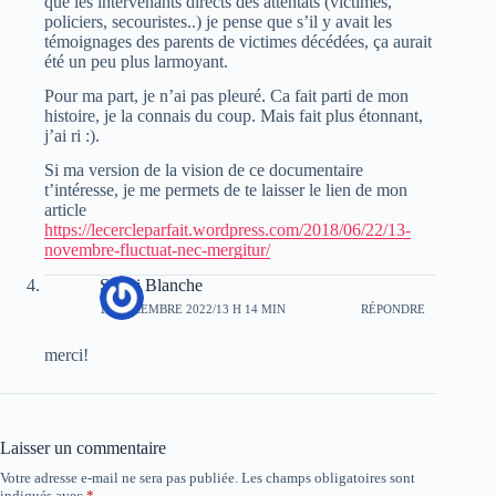
que les intervenants directs des attentats (victimes,
policiers, secouristes..) je pense que s’il y avait les
témoignages des parents de victimes décédées, ça aurait
été un peu plus larmoyant.
Pour ma part, je n’ai pas pleuré. Ca fait parti de mon
histoire, je la connais du coup. Mais fait plus étonnant,
j’ai ri :).
Si ma version de la vision de ce documentaire
t’intéresse, je me permets de te laisser le lien de mon
article
https://lecercleparfait.wordpress.com/2018/06/22/13-
novembre-fluctuat-nec-mergitur/
Sophi Blanche
12 DÉCEMBRE 2022/13 H 14 MIN
RÉPONDRE
merci!
Laisser un commentaire
Votre adresse e-mail ne sera pas publiée.
Les champs obligatoires sont
indiqués avec
*