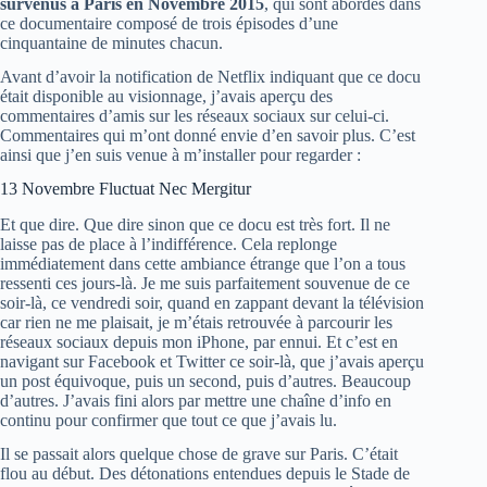
survenus à Paris en Novembre 2015
, qui sont abordés dans
ce documentaire composé de trois épisodes d’une
cinquantaine de minutes chacun.
Avant d’avoir la notification de Netflix indiquant que ce docu
était disponible au visionnage, j’avais aperçu des
commentaires d’amis sur les réseaux sociaux sur celui-ci.
Commentaires qui m’ont donné envie d’en savoir plus. C’est
ainsi que j’en suis venue à m’installer pour regarder :
13 Novembre Fluctuat Nec Mergitur
Et que dire. Que dire sinon que ce docu est très fort. Il ne
laisse pas de place à l’indifférence. Cela replonge
immédiatement dans cette ambiance étrange que l’on a tous
ressenti ces jours-là. Je me suis parfaitement souvenue de ce
soir-là, ce vendredi soir, quand en zappant devant la télévision
car rien ne me plaisait, je m’étais retrouvée à parcourir les
réseaux sociaux depuis mon iPhone, par ennui. Et c’est en
navigant sur Facebook et Twitter ce soir-là, que j’avais aperçu
un post équivoque, puis un second, puis d’autres. Beaucoup
d’autres. J’avais fini alors par mettre une chaîne d’info en
continu pour confirmer que tout ce que j’avais lu.
Il se passait alors quelque chose de grave sur Paris. C’était
flou au début. Des détonations entendues depuis le Stade de