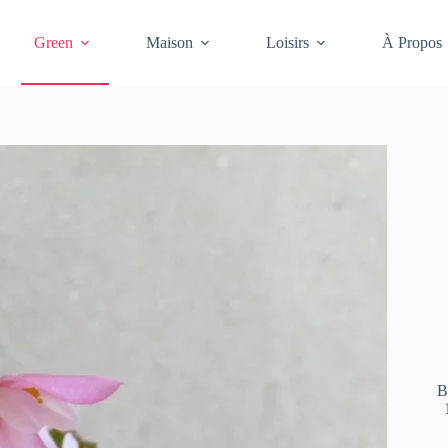
Green
Maison
Loisirs
À Propos
B