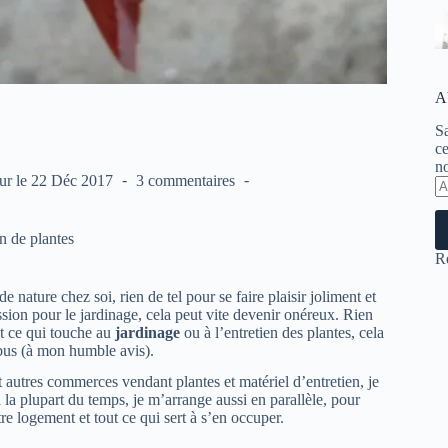
A
Sa
ce
no
ur le
22 Déc 2017
3 commentaires
A
e-
ma
n de plantes
R
 nature chez soi, rien de tel pour se faire plaisir joliment et
sion pour le jardinage, cela peut vite devenir onéreux. Rien
ut ce qui touche au
jardinage
ou à l’entretien des plantes, cela
’abus (à mon humble avis).
 autres commerces vendant plantes et matériel d’entretien, je
la plupart du temps, je m’arrange aussi en parallèle, pour
e logement et tout ce qui sert à s’en occuper.