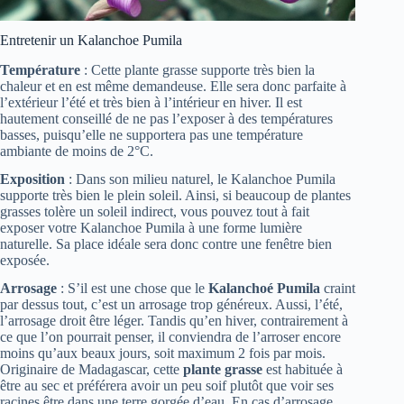
Entretenir un Kalanchoe Pumila
Température
: Cette plante grasse supporte très bien la
chaleur et en est même demandeuse. Elle sera donc parfaite à
l’extérieur l’été et très bien à l’intérieur en hiver. Il est
hautement conseillé de ne pas l’exposer à des températures
basses, puisqu’elle ne supportera pas une température
ambiante de moins de 2°C.
Exposition
: Dans son milieu naturel, le Kalanchoe Pumila
supporte très bien le plein soleil. Ainsi, si beaucoup de plantes
grasses tolère un soleil indirect, vous pouvez tout à fait
exposer votre Kalanchoe Pumila à une forme lumière
naturelle. Sa place idéale sera donc contre une fenêtre bien
exposée.
Arrosage
: S’il est une chose que le
Kalanchoé Pumila
craint
par dessus tout, c’est un arrosage trop généreux. Aussi, l’été,
l’arrosage droit être léger. Tandis qu’en hiver, contrairement à
ce que l’on pourrait penser, il conviendra de l’arroser encore
moins qu’aux beaux jours, soit maximum 2 fois par mois.
Originaire de Madagascar, cette
plante grasse
est habituée à
être au sec et préférera avoir un peu soif plutôt que voir ses
racines être dans une terre gorgée d’eau. En cas d’arrosage